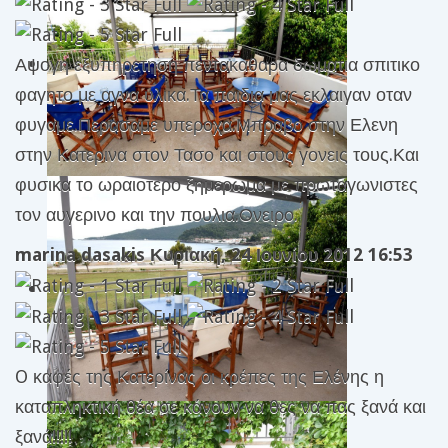
Αψογη εξυπηρετηση πεντακαθαρα δωματια σπιτικο
φαγητο με αγνα υλικα.Τα παιδια μας εκλαιγαν οταν
φυγαμε.Περασαμε υπεροχα.Μπραβο στην Ελενη
στην Κατερινα στον Τασο και στους γονεις τους.Και
φυσικα το ωραιοτερο ξημερωμα με πρωταγωνιστες
τον αυγερινο και την πουλια.Ονειρο.
marina dasakis
Κυριακή, 24 Ιουνίου 2012 16:53
O καφές της Κατερίνας οι κρέπες της Ελένης η
καταπληκτική θέα σε κάνουν να θες να πας ξανά και
ξανά!!!!!