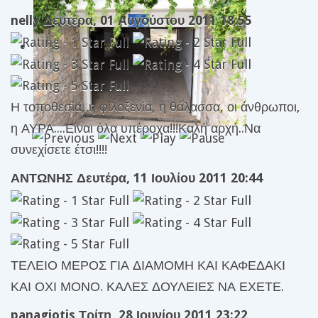
nelly
Δευτέρα, 01 Αυγούστου 2011 18:55
Η τοποθεσία, η φιλοξενία, η θάλασσα, οι άνθρωποι,
η ΑΥΡΑ....Είναι όλα υπέροχα!!!Καλή αρχή..Να
συνεχίσετε έτσι!!!!
ΑΝΤΩΝΗΣ
Δευτέρα, 11 Ιουλίου 2011 20:44
ΤΕΛΕΙΟ ΜΕΡΟΣ ΓΙΑ ΔΙΑΜΟΜΗ ΚΑΙ ΚΑΦΕΔΑΚΙ
ΚΑΙ ΟΧΙ ΜΟΝΟ. ΚΑΛΕΣ ΔΟΥΛΕΙΕΣ ΝΑ ΕΧΕΤΕ.
panagiotis
Τρίτη, 28 Ιουνίου 2011 23:22