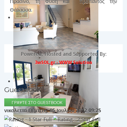
Πράσινο, τη Φύση και προπαντός την
Θάλασσα.
Powered, Hosted and Supported By:
3wSOL.gr - WWW Solution
Guestbook
ΓΡΆΨΤΕ ΣΤΟ GUESTBOOK
νικολεττα
Πέμπτη, 05 Ιουλίου 2012 09:25