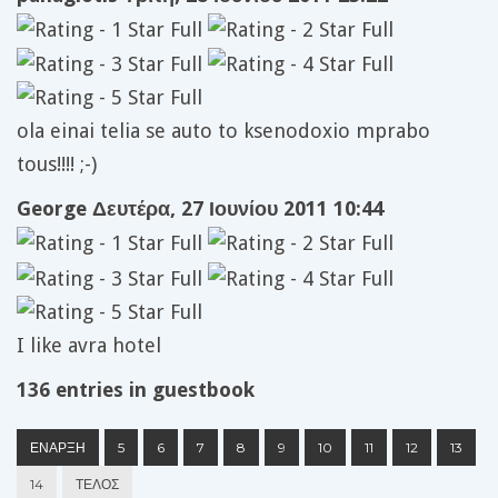
ola einai telia se auto to ksenodoxio mprabo
tous!!!! ;-)
George
Δευτέρα, 27 Ιουνίου 2011 10:44
I like avra hotel
136 entries in guestbook
ΈΝΑΡΞΗ
5
6
7
8
9
10
11
12
13
14
ΤΈΛΟΣ