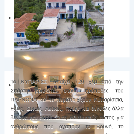
Το ΚΥΠΑΡΙΣΣΙ απαίχει 120 χλμ από την
Σπάρτη βρίσκεται στους πρόποδες του
ΠΑΡΝΩΝΑ και το περιστοιχίζουν Κυπαρίσσια,
Ελιές, Συκιές, Λεύκες, Πεύκα και δεκάδες άλλα
δένδρα και φυτά! Ένας ειδυλλιακός τόπος για
ανθρώπους που αγαπούν το Βουνό, το